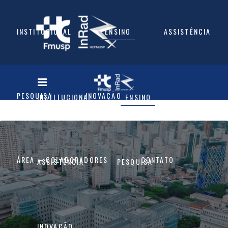
INSTITUCIONAL
ENSINO
ASSISTÊNCIA
PESQUISA
INOVAÇÃO
INSTITUCIONAL
ENSINO
ÁREA – COLABORADORES
CONTATO
ASSISTÊNCIA
PESQUISA
INOVAÇÃO