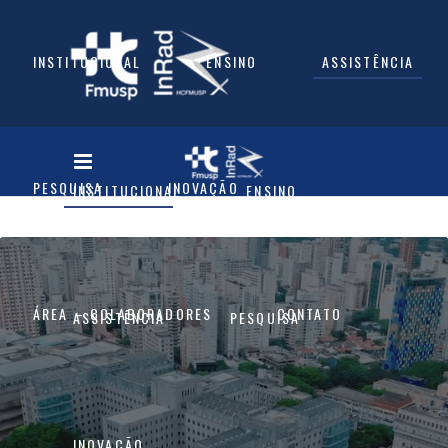
INSTITUCIONAL
ENSINO
ASSISTÊNCIA
PESQUISA
INOVAÇÃO
INSTITUCIONAL
ENSINO
ÁREA – COLABORADORES
CONTATO
ASSISTÊNCIA
PESQUISA
INOVAÇÃO