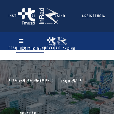
INSTITUCIONAL
ENSINO
ASSISTÊNCIA
PESQUISA
INOVAÇÃO
INSTITUCIONAL
ENSINO
ÁREA – COLABORADORES
CONTATO
ASSISTÊNCIA
PESQUISA
INOVAÇÃO