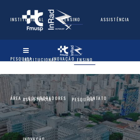
INSTITUCIONAL
ENSINO
ASSISTÊNCIA
PESQUISA
INOVAÇÃO
INSTITUCIONAL
ENSINO
ÁREA – COLABORADORES
CONTATO
ASSISTÊNCIA
PESQUISA
INOVAÇÃO