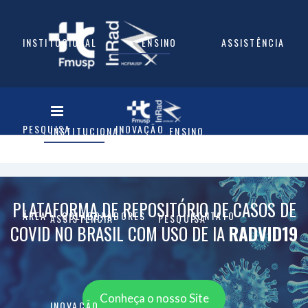
INSTITUCIONAL
ENSINO
ASSISTÊNCIA
PESQUISA
INOVAÇÃO
INSTITUCIONAL
ENSINO
PLATAFORMA DE REPOSITÓRIO DE CASOS DE
ÁREA – COLABORADORES
CONTATO
ASSISTÊNCIA
PESQUISA
COVID NO BRASIL COM USO DE IA
RADVID19
Conheça o nosso Site
INOVAÇÃO