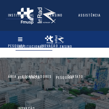
INSTITUCIONAL
ENSINO
ASSISTÊNCIA
PESQUISA
INOVAÇÃO
INSTITUCIONAL
ENSINO
ÁREA – COLABORADORES
CONTATO
ASSISTÊNCIA
PESQUISA
INOVAÇÃO